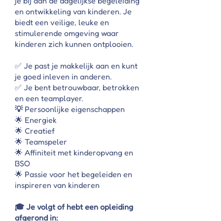
je bij aan de dagelijkse begeleiding
en ontwikkeling van kinderen. Je
biedt een veilige, leuke en
stimulerende omgeving waar
kinderen zich kunnen ontplooien.
✅ Je past je makkelijk aan en kunt
je goed inleven in anderen.
✅ Je bent betrouwbaar, betrokken
en een teamplayer.
💡
Persoonlijke eigenschappen
🌟 Energiek
🌟 Creatief
🌟 Teamspeler
🌟 Affiniteit met kinderopvang en
BSO
🌟 Passie voor het begeleiden en
inspireren van kinderen
🎓 Je volgt of hebt een opleiding
afgerond in: