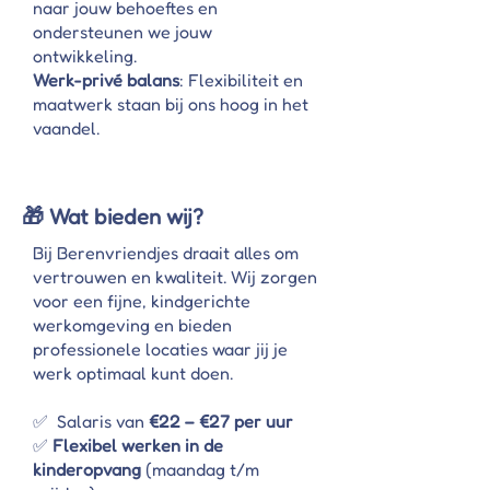
naar jouw behoeftes en
ondersteunen we jouw
ontwikkeling.
Werk-privé balans
: Flexibiliteit en
maatwerk staan bij ons hoog in het
vaandel.
🎁 Wat bieden wij?
Bij Berenvriendjes draait alles om
vertrouwen en kwaliteit. Wij zorgen
voor een fijne, kindgerichte
werkomgeving en bieden
professionele locaties waar jij je
werk optimaal kunt doen.
✅ Salaris van
€22 – €27 per uur
✅
Flexibel werken in de
kinderopvang
(maandag t/m