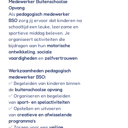
Γ
Medewerker Buitenschoolse
Opvang
Als
pedagogisch medewerker
BSO
zorg jij ervoor dat kinderen na
schooltijd een leuke, leerzame en
sportieve middag beleven. Je
organiseert activiteiten die
bijdragen aan hun
motorische
ontwikkeling
,
sociale
vaardigheden
en
zelfvertrouwen
Werkzaamheden pedagogisch
medewerker BSO:
✅ Begeleiden van kinderen binnen
de
buitenschoolse opvang
✅ Organiseren en begeleiden
van
sport- en spelactiviteiten
✅ Opstellen en uitvoeren
van
creatieve en afwisselende
programma’s
✅ Zorgen voor een
veilige,