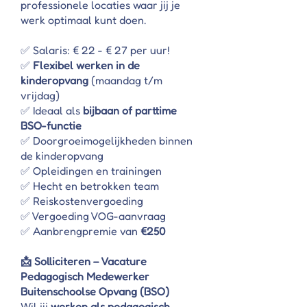
professionele locaties waar jij je
werk optimaal kunt doen.
✅ Salaris: € 22 - € 27 per uur!
✅
Flexibel werken in de
kinderopvang
(maandag t/m
vrijdag)
✅ Ideaal als
bijbaan of parttime
BSO-functie
✅ Doorgroeimogelijkheden binnen
de kinderopvang
✅ Opleidingen en trainingen
✅ Hecht en betrokken team
✅ Reiskostenvergoeding
✅ Vergoeding VOG-aanvraag
✅ Aanbrengpremie van
€250
📩 Solliciteren – Vacature
Pedagogisch Medewerker
Buitenschoolse Opvang (BSO)
Wil jij
werken als pedagogisch