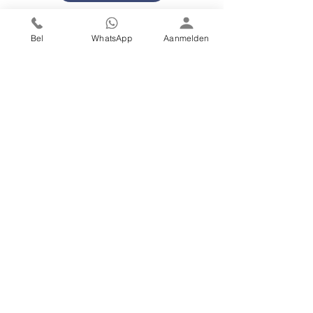
Bel
WhatsApp
Aanmelden
Volg ons op social media
Kwaliteitscertificeringen
Informatie