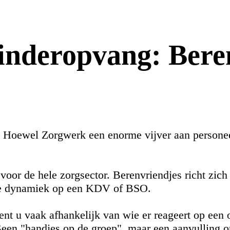
kinderopvang: Bere
? Hoewel Zorgwerk een enorme vijver aan personeel
voor de hele zorgsector. Berenvriendjes richt zic
kse dynamiek op een KDV of BSO.
bent u vaak afhankelijk van wie er reageert op ee
 Geen "handjes op de groep", maar een aanvulling 