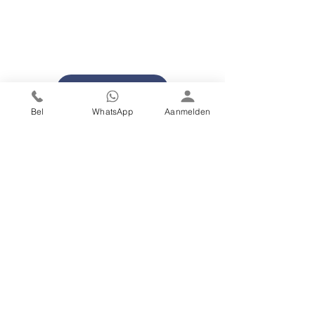
Contacteer ons
Bel
WhatsApp
Aanmelden
Volg ons op social media
Kwaliteitscertificeringen